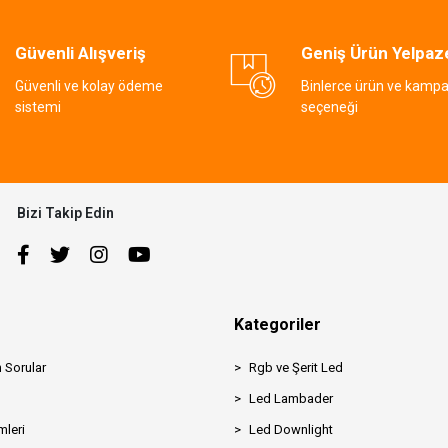
Güvenli Alışveriş
Geniş Ürün Yelpaz
Güvenli ve kolay ödeme
Binlerce ürün ve kamp
sistemi
seçeneği
Bizi Takip Edin
Kategoriler
 Sorular
Rgb ve Şerit Led
Led Lambader
mleri
Led Downlight