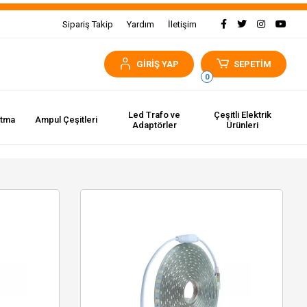
Sipariş Takip
Yardım
İletişim
GİRİŞ YAP
SEPETİM
0
Led Trafo ve
Çeşitli Elektrik
atma
Ampul Çeşitleri
Adaptörler
Ürünleri