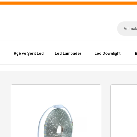
Rgb ve Şerit Led
Led Lambader
Led Downlight
B