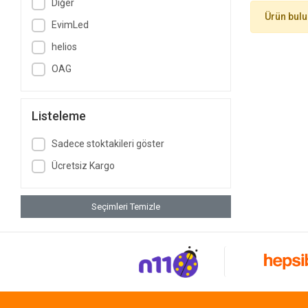
Diğer
Ürün bul
EvimLed
helios
OAG
Listeleme
Sadece stoktakileri göster
Ücretsiz Kargo
Seçimleri Temizle