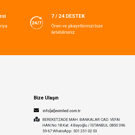
esi
7 / 24 DESTEK
anya
Öneri ve şikayetlerinizi bize
iletebilirsiniz.
Bize Ulaşın
info[at]evimled.com.tr
BEREKETZADE MAH. BANKALAR CAD. VEFAI
HAN No:18 Kat: 4 Beyoğlu / İSTANBUL 0850 396
59 67 WhatsApp: 501 251 02 03