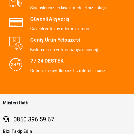
Siparişleriniz en kısa sürede elinize ulaşır.
Güvenli Alışveriş
Güvenli ve kolay ödeme sistemi
Geniş Ürün Yelpazesi
Binlerce ürün ve kampanya seçeneği
7 / 24 DESTEK
Öneri ve şikayetlerinizi bize iletebilirsiniz.
Müşteri Hattı
0850 396 59 67
Bizi Takip Edin