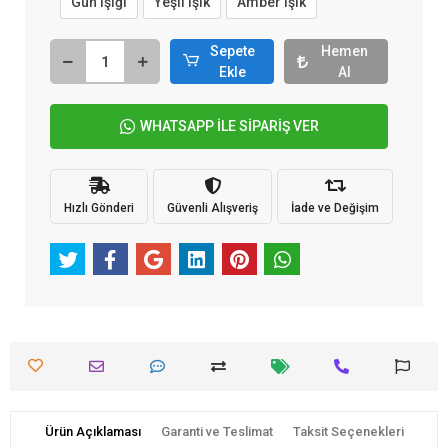
Gün Işığı
Yeşil Işık
Amber ışık
Sepete
Hemen
Ekle
Al
WHATSAPP İLE SİPARİŞ VER
Hızlı Gönderi
Güvenli Alışveriş
İade ve Değişim
Ürün Açıklaması
Garanti ve Teslimat
Taksit Seçenekleri