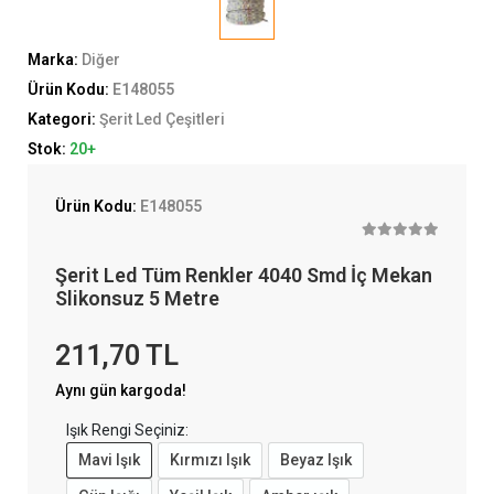
Marka:
Diğer
Ürün Kodu:
E148055
Kategori:
Şerit Led Çeşitleri
Stok:
20+
Ürün Kodu:
E148055
Şerit Led Tüm Renkler 4040 Smd İç Mekan
Slikonsuz 5 Metre
211,70 TL
Aynı gün kargoda!
Işık Rengi Seçiniz:
Mavi Işık
Kırmızı Işık
Beyaz Işık