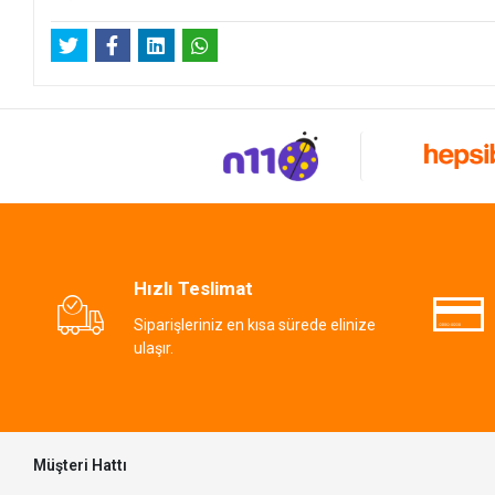
Hızlı Teslimat
Siparişleriniz en kısa sürede elinize
ulaşır.
Müşteri Hattı