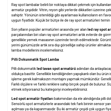
Ray spot lambalar belirli bir noktaya dikkat çekmek için kullanı
armatür çeşididir. Vitrin, reyon gibi yerlerde dikkatleri üzerine 
sahiptir. Yönünün istenildiği gibi ayarlaması kullanıcıların en favo
uygun fiyatlıdır. Küçük bir bütçe ile de ray spot armatürleri temi
Son yılların popüler armatürleri arasında yer alan
led ray spot 
parçalarından biri olan ray spot armatürleri artık evlerde de gör
genellikle yemek masasının üzerinde tercih edilmektedir. Görüntü 
yerini günümüzde artık sıra dışı görselliğe sahip ürünler almaktadı
lamba modellerini incelemelisiniz.
Pilli Dokunmatik Spot Lamba
Pilli dokunmatik
led tavan spot armatürü
adından da anlaşılacağ
oldukça basittir. Genellikle kendiliğinden yapışkanlı olan bu ürün 
işleme gerek kalmaksızın montajını yapmak mümkündür. Genellikle 
Farklı ölçülere ve farklı renklere sahip birçok çeşidi de bulunur. 
etmek istiyorsanız bu kategoriyi inceleyebilirsiniz.
Led spot armatür fiyatları
bakımından da ele alındığında pilli d
Sensörlü spot armatürlerle arasındaki tek fark birinin sensor ya
açılması ya da kapanmasıdır. Bu iki armatür çeşidi çok uygun fiyat