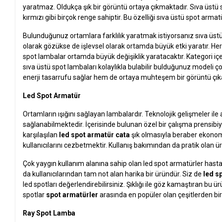
yaratmaz. Oldukça şık bir görüntü ortaya çıkmaktadır. Sıva üstü sp
kırmızı gibi birçok renge sahiptir. Bu özelliği sıva üstü spot arma
Bulunduğunuz ortamlara farklılık yaratmak istiyorsanız sıva üs
olarak gözükse de işlevsel olarak ortamda büyük etki yaratır. Herh
spot lambalar ortamda büyük değişiklik yaratacaktır. Kategori içe
sıva üstü spot lambaları kolaylıkla bulabilir bulduğunuz modeli ç
enerji tasarrufu sağlar hem de ortaya muhteşem bir görüntü çıka
Led Spot Armatür
Ortamların ışığını sağlayan lambalardır. Teknolojik gelişmeler ile
sağlanabilmektedir. İçerisinde bulunan özel bir çalışma prensibi
karşılaşılan
led spot armatür cata
şık olmasıyla beraber ekonom
kullanıcılarını cezbetmektir. Kullanış bakımından da pratik olan ü
Çok yaygın kullanım alanına sahip olan led spot armatürler hastan
da kullanıcılarından tam not alan harika bir üründür. Siz de
led s
led spotları değerlendirebilirsiniz. Şıklığı ile göz kamaştıran bu
spotlar
spot armatürler
arasında en popüler olan çeşitlerden bir
Ray Spot Lamba