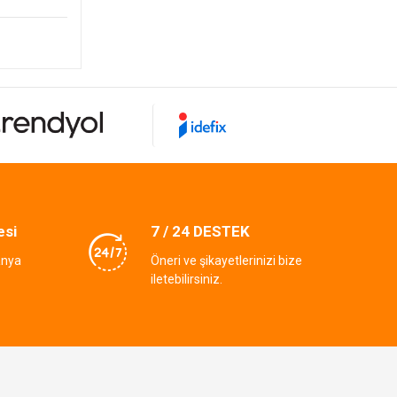
esi
7 / 24 DESTEK
anya
Öneri ve şikayetlerinizi bize
iletebilirsiniz.