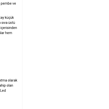
i, pembe ve
tay küçük
n sıva üstü
 içerisinden
balar hem
e
latma olarak
ahip olan
. Led