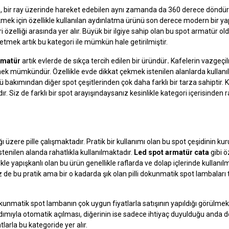
lan, bir ray üzerinde hareket edebilen aynı zamanda da 360 derece döndürü
çekmek için özellikle kullanılan aydınlatma ürünü son derece modern bir ya
ri özelliği arasında yer alır. Büyük bir ilgiye sahip olan bu spot armatür o
n etmek artık bu kategori ile mümkün hale getirilmiştir.
armatür
artık evlerde de sıkça tercih edilen bir üründür
.
Kafelerin vazgeç
mek mümkündür. Özellikle evde dikkat çekmek istenilen alanlarda kullanılı
bakımından diğer spot çeşitlerinden çok daha farklı bir tarza sahiptir. K
r. Siz de farklı bir spot arayışındaysanız kesinlikle kategori içerisinden 
ı üzere pille çalışmaktadır. Pratik bir kullanımı olan bu spot çeşidinin k
istenilen alanda rahatlıkla kullanılmaktadır.
Led spot armatür cata
gibi ö
yapışkanlı olan bu ürün genellikle raflarda ve dolap içlerinde kullanılm
Siz de bu pratik ama bir o kadarda şık olan pilli dokunmatik spot lambaları
okunmatik spot lambanın çok uygun fiyatlarla satışının yapıldığı görülmek
rdımıyla otomatik açılması, diğerinin ise sadece ihtiyaç duyulduğu anda
larla bu kategoride yer alır.