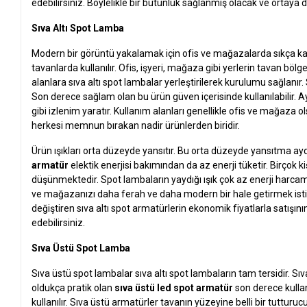
edebilirsiniz. Böylelikle bir bütünlük sağlanmış olacak ve ortaya 
Sıva Altı Spot Lamba
Modern bir görüntü yakalamak için ofis ve mağazalarda sıkça karşıl
tavanlarda kullanılır. Ofis, işyeri, mağaza gibi yerlerin tavan bölge
alanlara sıva altı spot lambalar yerleştirilerek kurulumu sağlanır
Son derece sağlam olan bu ürün güven içerisinde kullanılabilir
gibi izlenim yaratır. Kullanım alanları genellikle ofis ve mağaza
herkesi memnun bırakan nadir ürünlerden biridir.
Ürün ışıkları orta düzeyde yansıtır. Bu orta düzeyde yansıtma a
armatür
elektik enerjisi bakımından da az enerji tüketir. Birçok
düşünmektedir. Spot lambaların yaydığı ışık çok az enerji harcam
ve mağazanızı daha ferah ve daha modern bir hale getirmek istiy
değiştiren sıva altı spot armatürlerin ekonomik fiyatlarla satışın
edebilirsiniz.
Sıva Üstü Spot Lamba
Sıva üstü spot lambalar sıva altı spot lambaların tam tersidir. S
oldukça pratik olan
sıva üstü led spot armatür
son derece kullan
kullanılır. Sıva üstü armatürler tavanın yüzeyine belli bir tutturuc