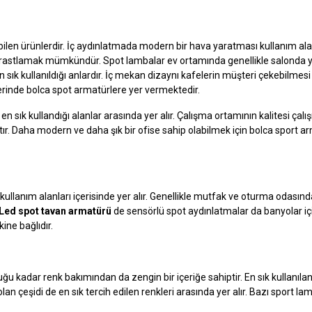
ilen ürünlerdir. İç aydınlatmada modern bir hava yaratması kullanım ala
 rastlamak mümkündür. Spot lambalar ev ortamında genellikle salonda 
sık kullanıldığı anlardır. İç mekan dizaynı kafelerin müşteri çekebilmesi 
lerinde bolca spot armatürlere yer vermektedir.
 sık kullandığı alanlar arasında yer alır. Çalışma ortamının kalitesi çal
ştır. Daha modern ve daha şık bir ofise sahip olabilmek için bolca sport a
kullanım alanları içerisinde yer alır. Genellikle mutfak ve oturma odasınd
Led spot tavan armatürü
de sensörlü spot aydınlatmalar da banyolar iç
kine bağlıdır.
 kadar renk bakımından da zengin bir içeriğe sahiptir. En sık kullanıla
olan çeşidi de en sık tercih edilen renkleri arasında yer alır. Bazı sport l