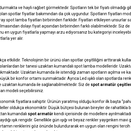
durmakta ve hayli rağbet görmektedir. Spotların tek bir fiyatı olmadığı gib
n spotlar fiyatlar bakımından da çok uygundur. Spotların fiyatları mod
 ray spot lamba fiyatları birbirinden farklıdır. Fiyatları etkileyen unsurlar 
 olmasından dolayı fiyat açısından birbirinden farklı olabilmektedir. Siz de
u en uygun fiyatlarla yapmayı arzu ediyorsanız bu kategoriyi inceleyebili
larla yer alır.
a etkilidir. Teknolojinin bir ürünü olan spotlar çeşitliliğini arttırarak kul
 olanlardan bir tanesi uzaktan kumandalı spot lamba modelleridir. Uzak
ıkmaktadır. Uzaktan kumanda ile istendiği zaman spotların açılma ve 
 büyük bir konfor ortamı sunmaktadır. Ayrıca Led ışıklı olan spotlarda ren
e uzaktan kumanda ile sağlanabilmektedir. Siz de
spot armatür çeşitle
an modeli seçebilirsiniz.
omik fiyatlara sahiptir. Ürünün yaratmış olduğu konfor ilk başta “paha
ler oldukça ekonomiktir. Düşük bütçesi bulunan bireyler de rahatlıkla b
aktan kumandalı
spot armatür
kendi içerisinde de modellere ayrılmaktadı
dığı ışık rengidir. Genellikle gün ışığı ve beyaz renkler yaygınken mavi gi
rtamın renklerini göz önünde bulundurarak en uygun olan rengini tercih