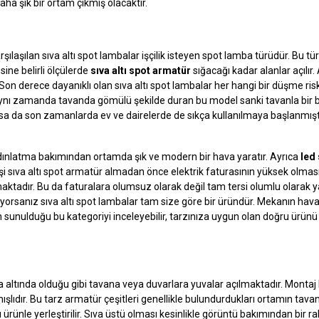
daha şık bir ortam çıkmış olacaktır.
aşılan sıva altı spot lambalar işçilik isteyen spot lamba türüdür. Bu tür
sine belirli ölçülerde
sıva altı spot armatür
sığacağı kadar alanlar açılır.
. Son derece dayanıklı olan sıva altı spot lambalar her hangi bir düşme ri
. Aynı zamanda tavanda gömülü şekilde duran bu model sanki tavanla bi
 olsa da son zamanlarda ev ve dairelerde de sıkça kullanılmaya başlanmışt
ydınlatma bakımından ortamda şık ve modern bir hava yaratır. Ayrıca
led
 kişi sıva altı spot armatür almadan önce elektrik faturasının yüksek olm
aktadır. Bu da faturalara olumsuz olarak değil tam tersi olumlu olarak ya
orsanız sıva altı spot lambalar tam size göre bir üründür. Mekanın hava
ın sunulduğu bu kategoriyi inceleyebilir, tarzınıza uygun olan doğru ürün
ıva altında olduğu gibi tavana veya duvarlara yuvalar açılmaktadır. Monta
ışlıdır. Bu tarz armatür çeşitleri genellikle bulundurdukları ortamın tav
u ürünle yerleştirilir. Sıva üstü olması kesinlikle görüntü bakımından bir ra