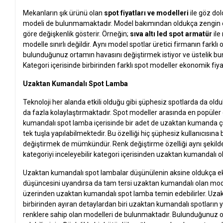
Mekanların şık ürünü olan
spot fiyatları ve modelleri
ile göz dol
modeli de bulunmamaktadır. Model bakımından oldukça zengin ola
göre değişkenlik gösterir. Örneğin;
sıva altı led spot armatür
ile
modelle sınırlı değildir. Aynı model spotlar üretici firmanın farklı
bulunduğunuz ortamın havasını değiştirmek istiyor ve üstelik bun
Kategori içerisinde birbirinden farklı spot modeller ekonomik fiyat
Uzaktan Kumandalı Spot Lamba
Teknoloji her alanda etkili olduğu gibi şüphesiz spotlarda da oldukç
da fazla kolaylaştırmaktadır. Spot modeller arasında en popüler
kumandalı spot lamba içerisinde bir adet de uzaktan kumanda ç
tek tuşla yapılabilmektedir. Bu özelliği hiç şüphesiz kullanıcısına
değiştirmek de mümkündür. Renk değiştirme özelliği aynı şekild
kategoriyi inceleyebilir kategori içerisinden uzaktan kumandalı ol
Uzaktan kumandalı spot lambalar düşünülenin aksine oldukça ekon
düşüncesini uyandırsa da tam tersi uzaktan kumandalı olan model
üzerinden uzaktan kumandalı spot lamba temin edebilirler. Uz
birbirinden ayıran detaylardan biri uzaktan kumandalı spotların yay
renklere sahip olan modelleri de bulunmaktadır. Bulunduğunuz o