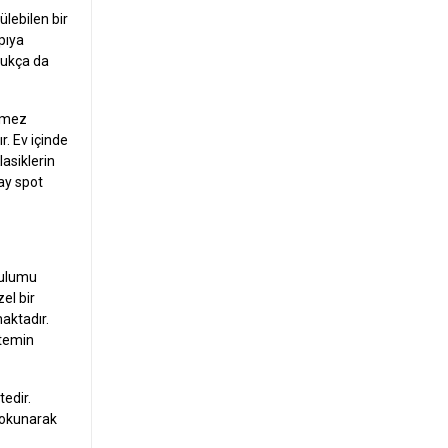
lebilen bir
pıya
ldukça da
ilmez
r. Ev içinde
lasiklerin
ray spot
urulumu
zel bir
aktadır.
 temin
tedir.
 dokunarak