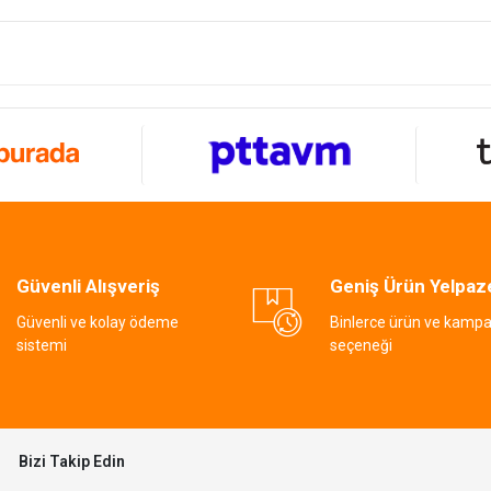
Güvenli Alışveriş
Geniş Ürün Yelpaz
Güvenli ve kolay ödeme
Binlerce ürün ve kamp
sistemi
seçeneği
Bizi Takip Edin