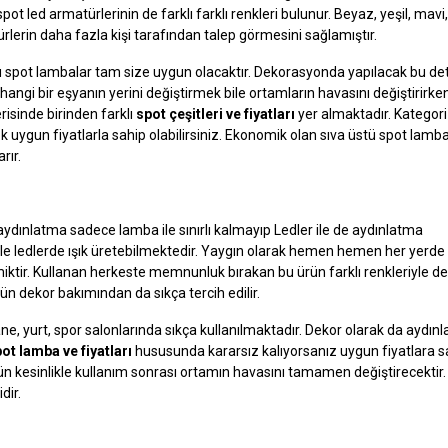
ot led armatürlerinin de farklı farklı renkleri bulunur. Beyaz, yeşil, mav
türlerin daha fazla kişi tarafından talep görmesini sağlamıştır.
tü spot lambalar tam size uygun olacaktır. Dekorasyonda yapılacak bu de
angi bir eşyanın yerini değiştirmek bile ortamların havasını değiştirirke
risinde birinden farklı
spot çeşitleri ve fiyatları
yer almaktadır. Kategori
ok uygun fiyatlarla sahip olabilirsiniz. Ekonomik olan sıva üstü spot lam
rır.
 aydınlatma sadece lamba ile sınırlı kalmayıp Ledler ile de aydınlatma
yle ledlerde ışık üretebilmektedir. Yaygın olarak hemen hemen her yerde
iktir. Kullanan herkeste memnunluk bırakan bu ürün farklı renkleriyle d
rün dekor bakımından da sıkça tercih edilir.
e, yurt, spor salonlarında sıkça kullanılmaktadır. Dekor olarak da aydın
pot lamba ve fiyatları
hususunda kararsız kalıyorsanız uygun fiyatlara s
 ürün kesinlikle kullanım sonrası ortamın havasını tamamen değiştirecektir
idir.