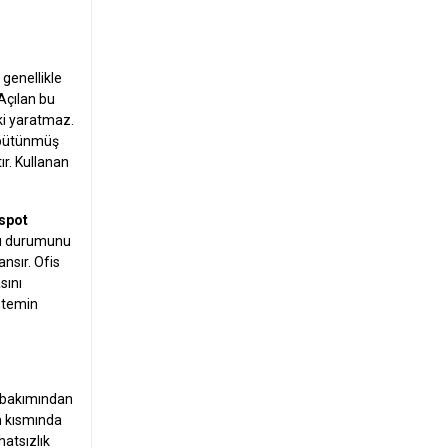
 genellikle
 Açılan bu
ski yaratmaz.
r bütünmüş
ır. Kullanan
 spot
ası durumunu
nsır. Ofis
sını
ü temin
j bakımından
an kısmında
hatsızlık