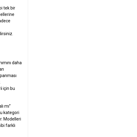
i tek bir
ellerine
sadece
rsiniz.
lanımını daha
tan
kapanması
k
ri
için bu
lı mı”
u kategori
r. Modelleri
bi farklı