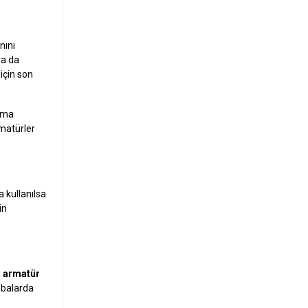
nını
ya da
için son
ışma
rmatürler
a kullanılsa
in
n
armatür
ambalarda