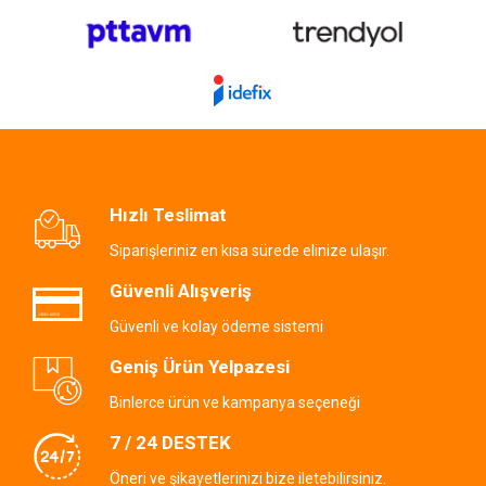
Hızlı Teslimat
Siparişleriniz en kısa sürede elinize ulaşır.
Güvenli Alışveriş
Güvenli ve kolay ödeme sistemi
Geniş Ürün Yelpazesi
Binlerce ürün ve kampanya seçeneği
7 / 24 DESTEK
Öneri ve şikayetlerinizi bize iletebilirsiniz.