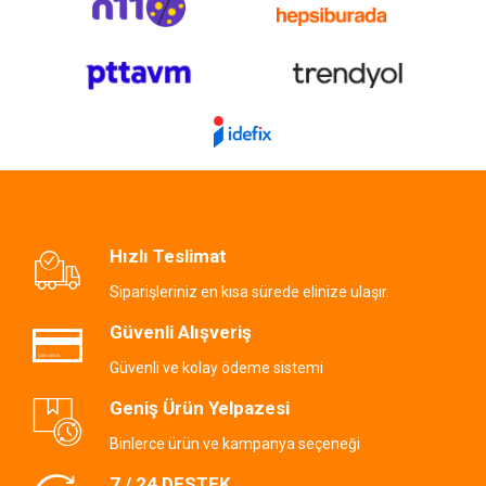
Hızlı Teslimat
Siparişleriniz en kısa sürede elinize ulaşır.
Güvenli Alışveriş
Güvenli ve kolay ödeme sistemi
Geniş Ürün Yelpazesi
Binlerce ürün ve kampanya seçeneği
7 / 24 DESTEK