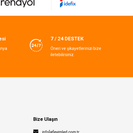
esi
7 / 24 DESTEK
anya
Öneri ve şikayetlerinizi bize
iletebilirsiniz.
Bize Ulaşın
info[at]evimled.com.tr