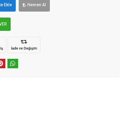
e Ekle
Hemen Al
 VER
iş
İade ve Değişim