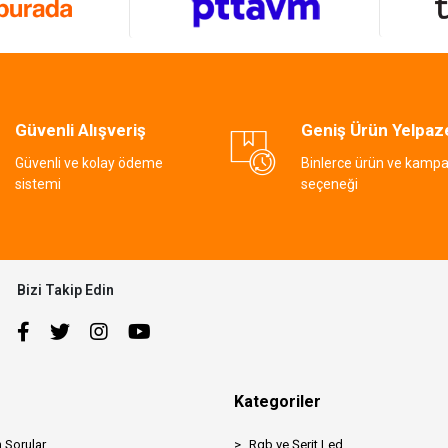
Güvenli Alışveriş
Geniş Ürün Yelpaz
Güvenli ve kolay ödeme
Binlerce ürün ve kamp
sistemi
seçeneği
Bizi Takip Edin
Kategoriler
 Sorular
Rgb ve Şerit Led