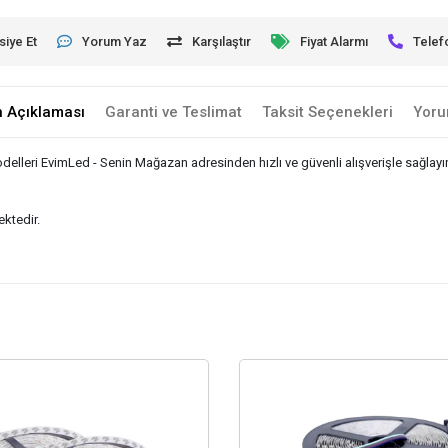
siye Et
Yorum Yaz
Karşılaştır
Fiyat Alarmı
Telef
n Açıklaması
Garanti ve Teslimat
Taksit Seçenekleri
Yoru
elleri EvimLed - Senin Mağazan adresinden hızlı ve güvenli alışverişle sağlayı
ktedir.