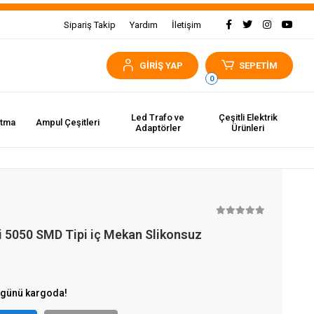
Sipariş Takip
Yardım
İletişim
GİRİŞ YAP
SEPETİM
0
Led Trafo ve
Çeşitli Elektrik
atma
Ampul Çeşitleri
Adaptörler
Ürünleri
i 5050 SMD Tipi iç Mekan Slikonsuz
 günü kargoda!