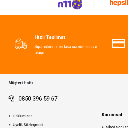
Hızlı Teslimat
Siparişleriniz en kısa sürede elinize
ulaşır.
Müşteri Hattı
0850 396 59 67
Kurumsal
Hakkımızda
Üyelik Sözleşmesi
Sıkça Sorulan