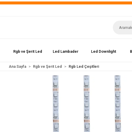
Rgb ve Şerit Led
Led Lambader
Led Downlight
B
Ana Sayfa
Rgb ve Şerit Led
Rgb Led Çeşitleri