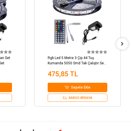
kan Set
Rgb Led 5 Metre 3 Çip 44 Tuş
Set
Kumanda 5050 Smd Tak Çalıştır Set
İç ve Dış Mekan
475,85 TL
Sepete Ekle
KARGO BEDAVA