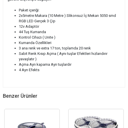
Paket içeriği:
2x5metre Makara (10 Metre ) Slikonsuz İç Mekan 5050 smd
RGB LED Gerçek 3 Çip
12v Adaptör
44 Tuş Kumanda
Kontrol Cihazı ( Unite )
Kumanda Özellikleri
3 ana renk ve extra 17 ton, toplamda 20 renk
Sabit Renk Kısıp Açma ( Aynı tuşlar Efektleri hızlandırır
yavaşlatır )
Açma Ayrı kapama Ayrı tuşlardır
4 Ayrı Efekts
Benzer Ürünler