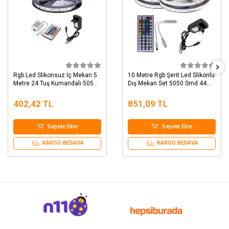
Rgb Led Slikonsuz İç Mekan 5
10 Metre Rgb Şerit Led Slikonlu
Metre 24 Tuş Kumandalı 5050
Dış Mekan Set 5050 Smd 44
smd 3 Çipli Tak Çalıştır
Tuş Set
402,42 TL
851,09 TL
Sepete Ekle
Sepete Ekle
KARGO BEDAVA
KARGO BEDAVA