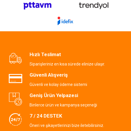
Hızlı Teslimat
Siparişleriniz en kısa sürede elinize ulaşır.
Güvenli Alışveriş
Güvenli ve kolay ödeme sistemi
Geniş Ürün Yelpazesi
Binlerce ürün ve kampanya seçeneği
7 / 24 DESTEK
Öneri ve şikayetlerinizi bize iletebilirsiniz.