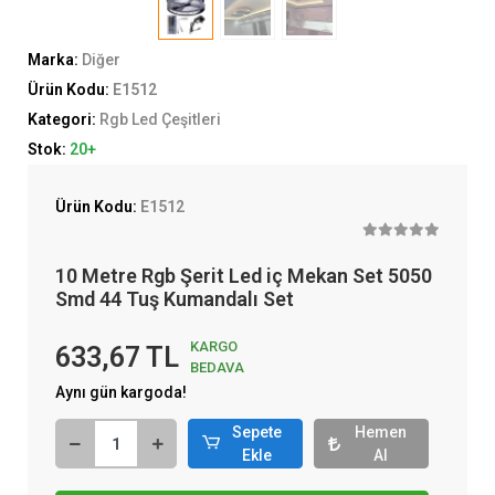
Marka:
Diğer
Ürün Kodu:
E1512
Kategori:
Rgb Led Çeşitleri
Stok:
20+
Ürün Kodu:
E1512
10 Metre Rgb Şerit Led iç Mekan Set 5050
Smd 44 Tuş Kumandalı Set
KARGO
633,67 TL
BEDAVA
Aynı gün kargoda!
Sepete
Hemen
Ekle
Al