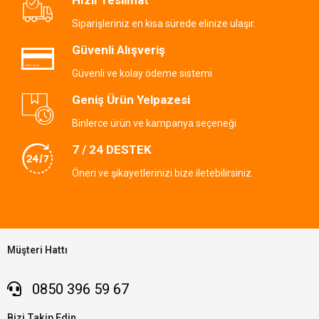
Siparişleriniz en kısa sürede elinize ulaşır.
Güvenli Alışveriş
Güvenli ve kolay ödeme sistemi
Geniş Ürün Yelpazesi
Binlerce ürün ve kampanya seçeneği
7 / 24 DESTEK
Öneri ve şikayetlerinizi bize iletebilirsiniz.
Müşteri Hattı
0850 396 59 67
Bizi Takip Edin