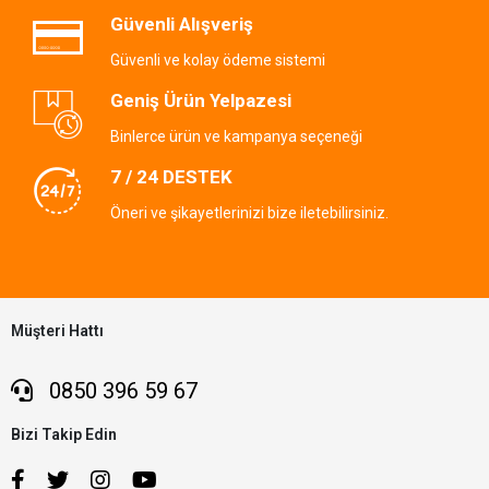
Güvenli Alışveriş
Güvenli ve kolay ödeme sistemi
Geniş Ürün Yelpazesi
Binlerce ürün ve kampanya seçeneği
7 / 24 DESTEK
Öneri ve şikayetlerinizi bize iletebilirsiniz.
Müşteri Hattı
0850 396 59 67
Bizi Takip Edin