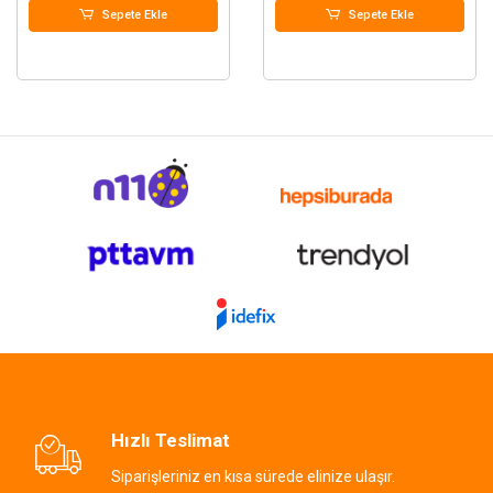
Sepete Ekle
Sepete Ekle
Hızlı Teslimat
Siparişleriniz en kısa sürede elinize ulaşır.