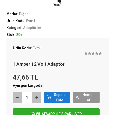
Marka:
Diğer
Ürün Kodu:
Evm1
Kategori:
Adaptörler
Stok:
20+
Ürün Kodu:
Evm1
1 Amper 12 Volt Adaptör
47,66 TL
Aynı gün kargoda!
Sepete
Hemen
Ekle
Al
WHATSAPP İLE SİPARİŞ VER